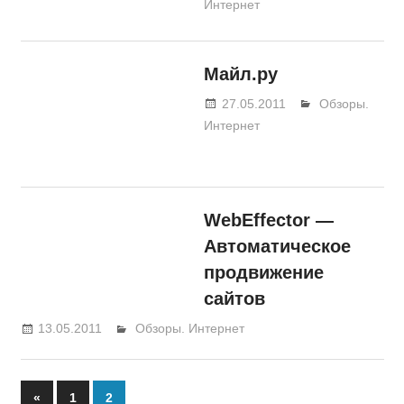
Интернет
Майл.ру
27.05.2011
BeerOleg
Обзоры.
Интернет
WebEffector —
Автоматическое
продвижение
сайтов
13.05.2011
BeerOleg
Обзоры. Интернет
«
Previous
1
2