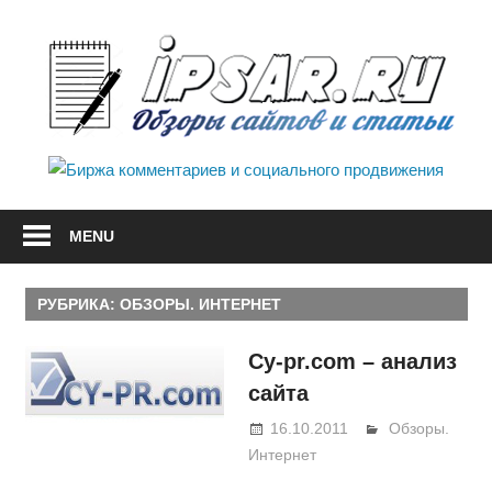
Skip
to
I
content
О
IPsar.ru
с
—
каталог
MENU
и
статей
и
с
обзоров
РУБРИКА:
ОБЗОРЫ. ИНТЕРНЕТ
сайтов
Сy-pr.сom – анализ
сайта
16.10.2011
BeerOleg
Обзоры.
Интернет