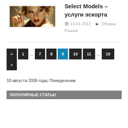
Select Models –
услуги эскорта
13.01.2012
BeerOleg
Обзоры.
Разное
…
…
«
Previous
1
7
8
9
10
11
19
Навигация
Posts
Next
»
по
Posts
10 августа 2026 года, Понедельник
записям
ПОПУЛЯРНЫЕ СТАТЬИ