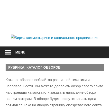
Skip
to
I
content
О
IPsar.ru
с
—
каталог
MENU
и
статей
и
с
обзоров
РУБРИКА:
КАТАЛОГ ОБЗОРОВ
сайтов
Каталог обзоров вебсайтов различной тематики и
направленности. Вы можете добавить обзор своего сайта
на страницы каталога или заказать написание обзора
нашим авторам. В обзоре будет присутствовать одна
прямая ссылка на любую страницу обозреваемого сайта.