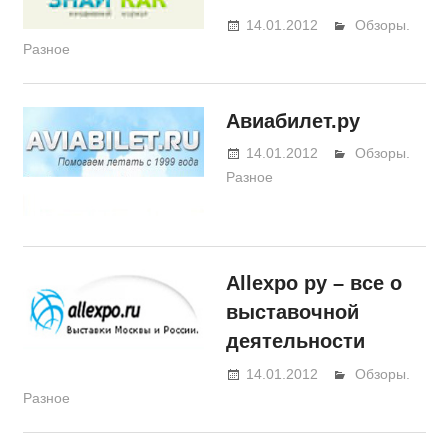
14.01.2012
BeerOleg
Обзоры.
Разное
Авиабилет.ру
14.01.2012
BeerOleg
Обзоры.
Разное
Аlleхро ру – все о
выставочной
деятельности
14.01.2012
BeerOleg
Обзоры.
Разное